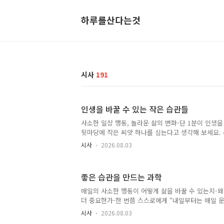
하루를산다는것
시사
191
인생을 바꿀 수 있는 작은 습관들
사소한 일상 행동, 놀라운 삶의 변화-단 1분이 인생을
뒷마당에 작은 씨앗 하나를 심는다고 생각해 보세요. 
어나지 않습니다. 일주일 후… 여전히 별다른 변화가 
시사
2026.08.03
초록 싹 하나만 돋아납니다. 하지만 몇 년이 지나면 
그늘과 열매, 아름다움을 선사하는 거대한 나무로 자
종 이와 같은 방식으로 이루어집니다. 많은 사람들은
좋은 습관을 만드는 과학
표, 끝없는 동기 부여, 혹은 하룻밤 사이에 일어나는
믿습니다. 하지만 심리학자와 행동 과학자들은 놀라운
매일의 사소한 행동이 어떻게 삶을 바꿀 수 있는지-왜
준히 반복되는 작은 습관은 오래가지 못하는 큰 노력
더 중요한가-한 번쯤 스스로에게 “내일부터는 매일 운
발휘합니다..
적이 있나요? 💪 아니면 일찍 일어나기로, 책을 더 많
시사
2026.08.03
기로, 혹은 스마트폰을 덜 보기로 결심한 적이 있을지