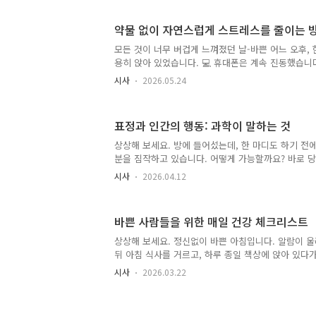
모든 것이 순조롭게 진행됩니다… 그러다 삶이 바빠지
로운 습관은 사라져 버립니다. 익숙한 이야기죠? 놀
약물 없이 자연스럽게 스트레스를 줄이는 
다. 성공한 사람들이 매일 더 강한 동기를 가지고 있
그들은 더 나은 습관을 길러냈기 때문에 성공한 것입니
모든 것이 너무 버겁게 느껴졌던 날-바쁜 어느 오후, 
행동들이 결국 놀라운 결과를 만들어낼 수 있다는 점
용히 앉아 있었습니다. 💻 휴대폰은 계속 진동했습니다
인 과..
어만 갔습니다. 머리는 아팠고, 어깨는 뻣뻣했으며,
시사
2026.05.24
힘들게 느껴졌습니다. 😣 “왜 나는 항상 스트레스를 
간단한 방법을 시도해 보았습니다. 빠른 해결책을 찾
변화들을 시작했습니다. 사람들이 중요한 사실을 깨닫
표정과 인간의 행동: 과학이 말하는 것
훌륭한 치유법이 가장 단순한 것일 때가 있습니다. 🌱
정시키는 데 도움이 됩니다사람들은 스트레스를 받을 
상상해 보세요. 방에 들어섰는데, 한 마디도 하기 전
무 빨리 쉬는 경우가 많습니다. 😮‍💨 이는 몸에 다음과
분을 짐작하고 있습니다. 어떻게 가능할까요? 바로 당
우리의 얼굴은 마치 작은 이야기꾼과 같습니다. 미소는
시사
2026.04.12
고, 찡그린 표정은 “나는 걱정돼”라고 속삭일 수 있
은, 과학에 따르면 표정은 단순한 신호 그 이상이라는
행동, 감정, 심지어 우리가 생각하는 방식과도 깊이 
바쁜 사람들을 위한 매일 건강 체크리스트
서는 간단한 설명, 스토리텔링, 실제 연구 결과를 통
실제로 무엇을 말하는지 알아보겠습니다.🧠 얼굴 표
상상해 보세요. 정신없이 바쁜 아침입니다. 알람이 울
정이란 당신의 기분을 보여주는 얼굴 근육의 움직임을
뒤 아침 식사를 거르고, 하루 종일 책상에 앉아 있다
지의 표정..
트레스를 받게 됩니다. 많은 사람들이 매일 이런 식으
시사
2026.03.22
강을 챙기는 데 필요한 것이 단지 여기저기서 몇 분
라면 어떨까요? 이 글에서는 바쁜 사람들을 위한 매일
이 빡빡하지만 더 나은 활력, 체력, 정신 건강을 원하