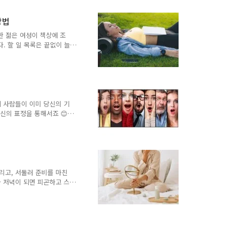
기 시작합니다. 갑자기 새
라운 진실은 바로 이것입니
방법
어서 성공한 것이 아닙니다.
다. 바로 매일 하는 작은
한 젊은 여성이 책상에 조
입니다. 습관 형성의 매혹적
. 할 일 목록은 끝없이 늘
 사소한 문제조차도 감당하기
받는 걸까?” 그래서 그녀는
기보다는, 자연스러운 작은
고 있습니다. 때로는 가장
️ 1. 심호흡은 신경계를 진
때, 자신도 모르게 숨을 너
에 사람들이 이미 당신의 기
 같은 신호를 보..
신의 표정을 통해서죠 😊
 “나는 행복해”라고 말하
습니다. 하지만 흥미로운 점
 것입니다. 표정은 인간의
연결되어 있습니다. 이 글에
해 과학이 얼굴 표정에 대해
정이란 무엇일까요?얼굴 표
리고, 서둘러 준비를 마친
 말합니다. 인간은 수천 가
가 저녁이 되면 피곤하고 스
로 살아갑니다. 하지만 건
씩만 투자하는 작은 노력뿐이
 건강 체크리스트로, 일정
는 누구나 따라 할 수 있도