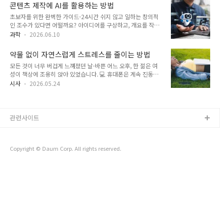
슷하게 사용하지만, 정확히 같은 것은 아닙니다. 모든 머신 러닝
은 행동들이 결국 놀라운 결과를 만들어낼 수 있다는 점입니다.
콘텐츠 제작에 AI를 활용하는 방법
은 AI이지만, 모든 AI가 머신 러닝인 것은 아닙니다. 누구라도 이
습관 형성의 매혹적인 과..
초보자를 위한 완벽한 가이드-24시간 쉬지 않고 일하는 창의적
해할 수 있을 만큼 간단하게 설명해 드리겠습니다.🧠 인공 지능
인 조수가 있다면 어떨까요? 아이디어를 구상하고, 개요를 작성
이란 무엇일까요?사람처럼 생각하고 문제를 해결할 수 있는 로
하며, 이미지를 생성하고, 헤드라인을 제안하고, 심지어 영상 편
봇, 그것이 바로 인공지능의 기본 개념입니다. AI는 기계가 가능
과학
2026.06.10
집까지 도와주는 조수 말입니다. 공상과학 소설 같은 이야기 라
하게 하는 데 초점을 맞춘 광범위한 분야입니다. 🤖 언어 이해🎨
고 생각하나요? AI가 콘텐츠 제작 방식을 바꾸고 있기 때문입니
이미지 생성🎵 음악 작곡🚗 자동차 운전🧩 문제 해결💬 대화 나
약물 없이 자연스럽게 스트레스를 줄이는 방법
다. 하지만 성공한 많은 창작자들이 발견한 비밀은 바로 이것입
누기..
모든 것이 너무 버겁게 느껴졌던 날-바쁜 어느 오후, 한 젊은 여
니다. AI는 창의성을 대체하지 않습니다. 오히려 창의성을 증폭
성이 책상에 조용히 앉아 있었습니다. 💻 휴대폰은 계속 진동했
시킵니다. 기술적 전문 지식 없이도 누구나 AI를 활용해 놀라운
습니다. 할 일 목록은 끝없이 늘어만 갔습니다. 머리는 아팠고,
콘텐츠를 만드는 방법을 알아보겠습니다.🤖 빈 페이지가 아닌
시사
2026.05.24
어깨는 뻣뻣했으며, 사소한 문제조차도 감당하기 힘들게 느껴졌
아이디어부터 시작하세요콘텐츠 제작에서 가장 어려운 부분 중
습니다. 😣 “왜 나는 항상 스트레스를 받는 걸까?” 그래서 그녀
하나는 무엇을 다룰지 정하는 것입니다. 우리 모두는 빈 화면을
는 간단한 방법을 시도해 보았습니다. 빠른 해결책을 찾기보다
바라보며 이렇게 고민해 본 적이 있..
는, 자연스러운 작은 변화들을 시작했습니다. 사람들이 중요한
관련사이트
사실을 깨닫고 있습니다. 때로는 가장 훌륭한 치유법이 가장 단
순한 것일 때가 있습니다. 🌱🌬️ 1. 심호흡은 신경계를 진정시키
는 데 도움이 됩니다사람들은 스트레스를 받을 때, 자신도 모르
Copyright © Daum Corp. All rights reserved.
게 숨을 너무 빨리 쉬는 경우가 많습니다. 😮‍💨 이는 몸에 다음과
같은 신호를 보..