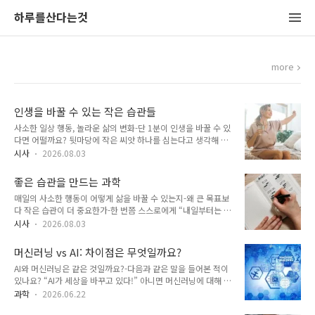
하루를산다는것
more
인생을 바꿀 수 있는 작은 습관들
사소한 일상 행동, 놀라운 삶의 변화-단 1분이 인생을 바꿀 수 있
다면 어떨까요? 뒷마당에 작은 씨앗 하나를 심는다고 생각해 보
세요. 🌱 첫날에는 아무 일도 일어나지 않습니다. 일주일 후… 여
시사
2026.08.03
전히 별다른 변화가 없습니다. 한 달 후… 작은 초록 싹 하나만
돋아납니다. 하지만 몇 년이 지나면 어떨까요? 그 작은 씨앗은
좋은 습관을 만드는 과학
그늘과 열매, 아름다움을 선사하는 거대한 나무로 자라납니다.
매일의 사소한 행동이 어떻게 삶을 바꿀 수 있는지-왜 큰 목표보
인생의 성공도 종종 이와 같은 방식으로 이루어집니다. 많은 사
다 작은 습관이 더 중요한가-한 번쯤 스스로에게 “내일부터는 매
람들은 삶을 바꾸려면 거대한 목표, 끝없는 동기 부여, 혹은 하룻
일 운동할 거야!”라고 다짐해 본 적이 있나요? 💪 아니면 일찍
밤 사이에 일어나는 극적인 변화가 필요하다고 믿습니다. 하지만
시사
2026.08.03
일어나기로, 책을 더 많이 읽기로, 더 건강하게 먹기로, 혹은 스
심리학자와 행동 과학자들은 놀라운 사실을 발견했습니다. 꾸준
마트폰을 덜 보기로 결심한 적이 있을지도 모릅니다. 며칠 동안
히 반복되는 작은 습관은 오래가지 못하는 큰 노력보다 종종 더
머신러닝 vs AI: 차이점은 무엇일까요?
은 모든 것이 순조롭게 진행됩니다… 그러다 삶이 바빠지기 시작
강력한 힘을 발휘합니다..
AI와 머신러닝은 같은 것일까요?-다음과 같은 말을 들어본 적이
합니다. 갑자기 새로운 습관은 사라져 버립니다. 익숙한 이야기
있나요? “AI가 세상을 바꾸고 있다!” 아니면 머신러닝에 대해 다
죠? 놀라운 진실은 바로 이것입니다. 성공한 사람들이 매일 더
룬 뉴스 헤드라인을 보고 이렇게 의아해한 적이 있나요? “잠
강한 동기를 가지고 있어서 성공한 것이 아닙니다. 그들은 더 나
과학
2026.06.22
깐… 그건 그냥 AI 아니었나요?” 많은 사람들이 이 두 용어를 비
은 습관을 길러냈기 때문에 성공한 것입니다. 바로 매일 하는 작