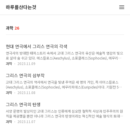
하루를산다는것
과학
26
현대 연극에서 그리스 연극의 각색
연극사의 방대한 태피스트리 속에서 고대 그리스 연극의 유산은 예술적 영감의 빛으
로 살아 숨 쉬고 있다. 에스킬로스(Aeschylus), 소포클레스(Sophocles), 에우리피
데스(Euripides)의 중후한 비극부터 아리스토파네스(Aristophanes)의 희극적 광채
과학
2023.11.09
까지, 고대 극작가들의 작품은 수세기 동안 관객들을 매료시켜 왔다. 그러나 그 지속
적인 영향력의 진정한 증거는 현대의 무대에서 이러한 고전적 이야기에 새로운 생명
그리스 연극의 삼부작
을 불어넣는 무수한 각색(Adaptations) 작품에 있다. 고대 그리스 연극과 현대 연극
고대 그리스 연극의 역사에서 연극을 빛낸 주역은 세 명의 거인, 즉 아이스킬로스
을 연결하는 복잡한 실타래를 풀고, 연출가, 극작가, 배우들이 시대를 초월한 이야기
(Aeschylus), 소포클레스(Sophocles), 에우리피데스(Euripides)이다. 기원전 5세
를 어떻게 재구성하고 재해석하고 있는지를 살펴본다. 현대의 고전 수용 현대 연극이
기 그리스 극작가의 3대 거장으로서 그들의 공헌은 서양 연극 전통의 초석이 되고 있
빠르게 변화하는 세계의 복..
과학
2023.11.08
다. 선견지명을 가진 그들의 예술적 유산을 풀어내고, 그들의 독특한 스타일, 주제에
대한 관심, 그리고 시대를 초월하여 계속 반향을 불러일으키는 변혁적 혁신에 대한
그리스 연극의 탄생
포괄적인 개요를 제공한다. 아이스퀼로스 - 비극의 웅장함 종종 '비극의 아버지'로 칭
서양 문명의 발상지인 고대 그리스는 인류에게 심오한 철학적 사상과 민주주의의 원
송받는 아이스퀼로스는 그리스 연극의 드라마틱한 태피스트리의 기초를 닦은 선구
칙을 제공했을 뿐만 아니라 그리스 연극의 탄생이라는 혁신적인 예술 형식의 토대를
자다. 웅장함과 고상한 언어를 특징으로 하는 그의 독특한 스타일은 비극적 이야기의
마련했습니다. 기원전 5세기, 아테네의 문화적 흥분 속에서 연극 예술은 인간 경험을
본질을 가져왔다. 아이스퀼로스는 신의 정의..
과학
2023.11.07
탐구하는 강력한 매체로 부상했습니다. 그리스 연극을 탄생시킨 역사적, 문화적 배경