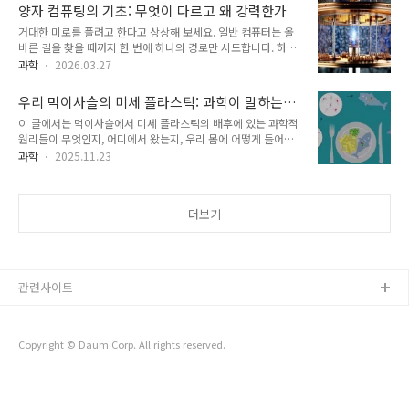
니다. 👉 왜 이제 적들이 더 똑똑해진 걸까요? 아이에게 들려주
하나는 무엇을 다룰지 정하는 것입니다. 우리 모두는 빈 화면을
양자 컴퓨팅의 기초: 무엇이 다르고 왜 강력한가
는 재미있는 이야기처럼, 이 흥미진진한 세계를 함께 탐험해 보
바라보며 이렇게 고민해 본 적이 있..
거대한 미로를 풀려고 한다고 상상해 보세요. 일반 컴퓨터는 올
겠습니다. 🎈🤖 게임 속 AI란 무엇일까요?🌱 게임 AI를 컴퓨터
바른 길을 찾을 때까지 한 번에 하나의 경로만 시도합니다. 하지
속의 “두뇌”라고 생각해 보세요. 단순한 규칙을 따르는 대신, 학
만 컴퓨터가 여러 경로를 동시에 시도할 수 있다면 어떨까요? 거
습하고, 반응하며, 적응할 수 있습니다. 예전 게임에서 적들은 예
과학
2026.03.27
의 마법처럼 들리죠? 바로 이것이 양자 컴퓨팅의 핵심 개념입니
측 가능했습니다. 레일 위를 달리는 로봇처럼 정해진 경로를 따
다. 이 글에서는 양자 컴퓨팅의 기초를 쉽게 풀어보겠습니다. 글
랐죠. 하지만 이제 AI는 다음과 같은 일을 할 수 있습니다.플레이
우리 먹이사슬의 미세 플라스틱: 과학이 말하는
을 다 읽으시면 양자 컴퓨터가 왜 다른지, 그리고 과학자들이 왜
어의 ..
것
이 글에서는 먹이사슬에서 미세 플라스틱의 배후에 있는 과학적
양자 컴퓨터에 열광하는지를 이해하게 될 것입니다.양자 컴퓨팅
원리들이 무엇인지, 어디에서 왔는지, 우리 몸에 어떻게 들어오
이란 무엇일까요? 🤔간단한 개념부터 시작해 보겠습니다. 노트
는지, 그리고 그것들의 잠재적인 건강 효과에 대해 연구자들이
북이나 스마트폰 같은 일반 컴퓨터는 정보를 처리할 때 비트를
과학
2025.11.23
발견하고 있는 것들을 설명합니다. 우리가 살고 있는 플라스틱
사용합니다. 비트는 다음 중 하나만 가질 수 있습니다.0 또는1컴
세계의 배후에 있는 진실을 알아보겠습니다. 🌐 상상해 보세요.
퓨터가 수행하는 모든 작업은 이 두 숫자를 기반으로 이루어집니
편안한 주말에 신선한 해산물 요리를 즐기고 있습니다. 🐟 그러
다. 하지만 양자 컴퓨터는 다릅니..
더보기
나 만약 당신의 접시 위의 맛있는 생선이 안에 작은 플라스틱 조
각을 가지고 있다면 어떨까요? 너무 작아서 보이지는 않지만 그
것들이 당신의 몸 속으로 들어오는 것입니다 이것은 공상과학 소
설이 아닙니다. 지금 이 순간 일어나고 있습니다. 미세 플라스틱
은 조용히 우리의 바다, 강, 토양, 심지어 우리가 숨쉬는 공기로
관련사이트
들어가고 있으며 과학자들은 ..
Copyright © Daum Corp. All rights reserved.