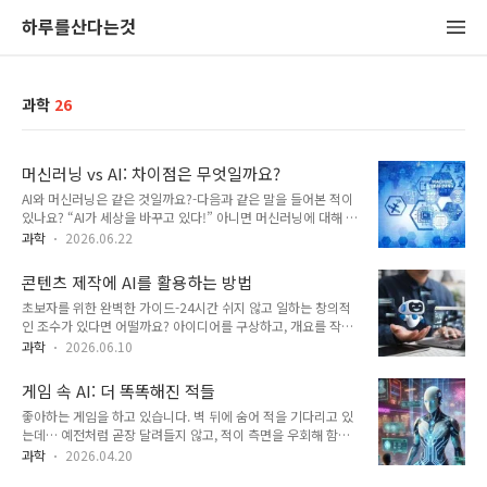
하루를산다는것
과학
26
머신러닝 vs AI: 차이점은 무엇일까요?
AI와 머신러닝은 같은 것일까요?-다음과 같은 말을 들어본 적이
있나요? “AI가 세상을 바꾸고 있다!” 아니면 머신러닝에 대해 다
룬 뉴스 헤드라인을 보고 이렇게 의아해한 적이 있나요? “잠
과학
2026.06.22
깐… 그건 그냥 AI 아니었나요?” 많은 사람들이 이 두 용어를 비
슷하게 사용하지만, 정확히 같은 것은 아닙니다. 모든 머신 러닝
콘텐츠 제작에 AI를 활용하는 방법
은 AI이지만, 모든 AI가 머신 러닝인 것은 아닙니다. 누구라도 이
초보자를 위한 완벽한 가이드-24시간 쉬지 않고 일하는 창의적
해할 수 있을 만큼 간단하게 설명해 드리겠습니다.🧠 인공 지능
인 조수가 있다면 어떨까요? 아이디어를 구상하고, 개요를 작성
이란 무엇일까요?사람처럼 생각하고 문제를 해결할 수 있는 로
하며, 이미지를 생성하고, 헤드라인을 제안하고, 심지어 영상 편
봇, 그것이 바로 인공지능의 기본 개념입니다. AI는 기계가 가능
과학
2026.06.10
집까지 도와주는 조수 말입니다. 공상과학 소설 같은 이야기 라
하게 하는 데 초점을 맞춘 광범위한 분야입니다. 🤖 언어 이해🎨
고 생각하나요? AI가 콘텐츠 제작 방식을 바꾸고 있기 때문입니
이미지 생성🎵 음악 작곡🚗 자동차 운전🧩 문제 해결💬 대화 나
게임 속 AI: 더 똑똑해진 적들
다. 하지만 성공한 많은 창작자들이 발견한 비밀은 바로 이것입
누기..
좋아하는 게임을 하고 있습니다. 벽 뒤에 숨어 적을 기다리고 있
니다. AI는 창의성을 대체하지 않습니다. 오히려 창의성을 증폭
는데… 예전처럼 곧장 달려들지 않고, 적이 측면을 우회해 함정
시킵니다. 기술적 전문 지식 없이도 누구나 AI를 활용해 놀라운
을 설치한 뒤 기습을 가합니다. 😲 이건 마법이 아닙니다. 바로
콘텐츠를 만드는 방법을 알아보겠습니다.🤖 빈 페이지가 아닌
과학
2026.04.20
게임 속 인공지능(AI)의 힘입니다. 전 세계 게이머들은 궁금해합
아이디어부터 시작하세요콘텐츠 제작에서 가장 어려운 부분 중