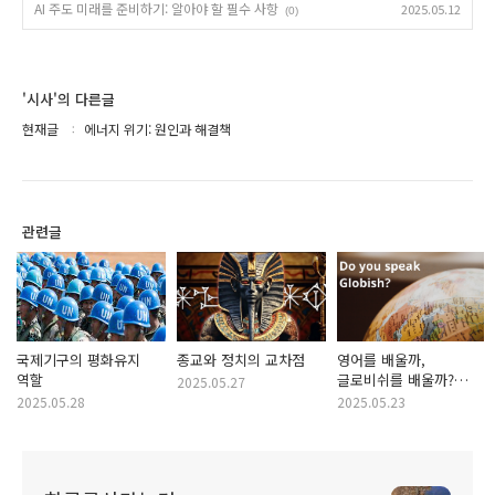
AI 주도 미래를 준비하기: 알아야 할 필수 사항
2025.05.12
(0)
'시사'의 다른글
현재글
에너지 위기: 원인과 해결책
관련글
국제기구의 평화유지
종교와 정치의 교차점
영어를 배울까,
역할
글로비쉬를 배울까?
2025.05.27
역사와 문화는?
2025.05.28
2025.05.23