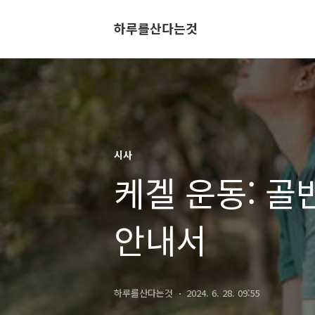
하루를산다는것
시사
케겔 운동: 
안내서
하루를산다는것
2024. 6. 28. 09:55