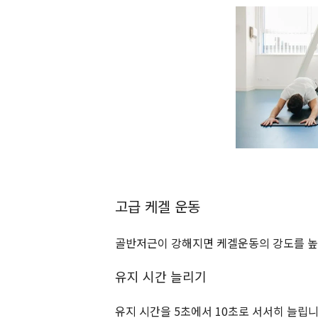
고급 케겔 운동
골반저근이 강해지면 케겔운동의 강도를 높
유지 시간 늘리기
유지 시간을 5초에서 10초로 서서히 늘립니